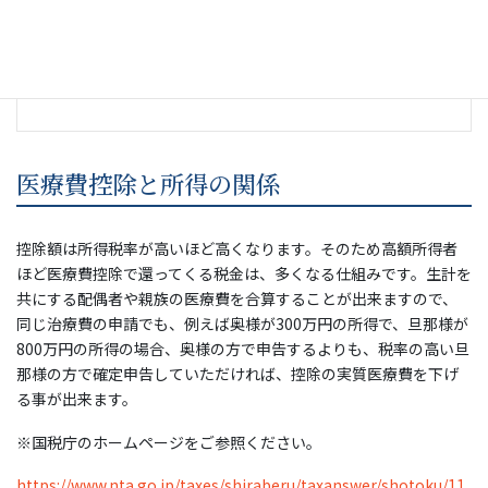
に支払った年の医療費控除対象となります。
医療費控除額は、最高で200万円です。
会社勤務の方は確定申告にて申請が必要になります。
医療費控除と所得の関係
控除額は所得税率が高いほど高くなります。そのため高額所得者
ほど医療費控除で還ってくる税金は、多くなる仕組みです。生計を
共にする配偶者や親族の医療費を合算することが出来ますので、
同じ治療費の申請でも、
例えば奥様が300万円の所得で、旦那様が
800万円の所得の場合、奥様の方で申告するよりも、税率の高い旦
那様の方で確定申告していただければ、控除の実質医療費を下げ
る事が出来ます。
※国税庁のホームページをご参照ください。
https://www.nta.go.jp/taxes/shiraberu/taxanswer/shotoku/11