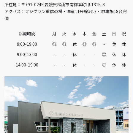
所在地：〒791-0245 愛媛県松山市南梅本町甲 1315-3
アクセス：フジグラン重信の横・国道11号線沿い・ 駐車場18台完
備
診療時間
月
火
水
木
金
土
日
祝
9:00-19:00
◎
◎
休
◎
◎
-
休
休
9:00-13:00
-
-
休
-
-
◎
休
休
14:00-19:00
-
-
休
-
-
◎
休
休